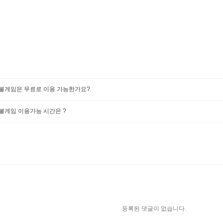
볼게임은 무료로 이용 가능한가요?
볼게임 이용가능 시간은 ?
등록된 댓글이 없습니다.