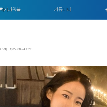
럭키파워볼
커뮤니티
955회
22-08-24 12:15