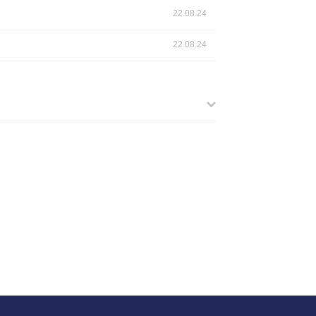
22.08.24
22.08.24