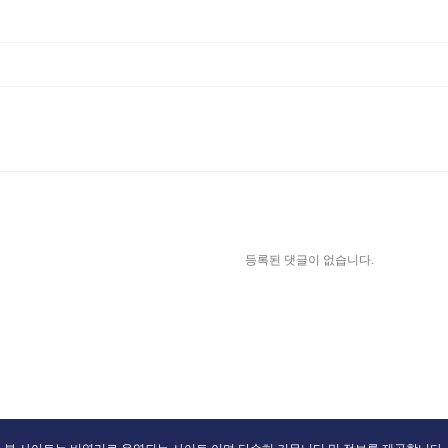
등록된 댓글이 없습니다.